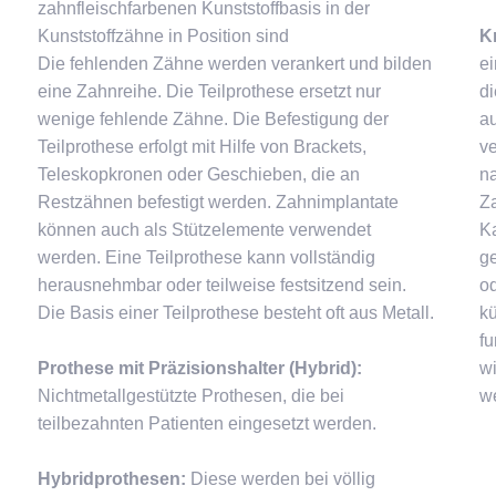
zahnfleischfarbenen Kunststoffbasis in der
Kunststoffzähne in Position sind
K
Die fehlenden Zähne werden verankert und bilden
ei
eine Zahnreihe. Die Teilprothese ersetzt nur
di
wenige fehlende Zähne. Die Befestigung der
au
Teilprothese erfolgt mit Hilfe von Brackets,
ve
Teleskopkronen oder Geschieben, die an
na
Restzähnen befestigt werden. Zahnimplantate
Z
können auch als Stützelemente verwendet
Ka
werden. Eine Teilprothese kann vollständig
ge
herausnehmbar oder teilweise festsitzend sein.
od
Die Basis einer Teilprothese besteht oft aus Metall.
kü
fu
Prothese mit Präzisionshalter (Hybrid):
wi
Nichtmetallgestützte Prothesen, die bei
w
teilbezahnten Patienten eingesetzt werden.
Hybridprothesen:
Diese werden bei völlig