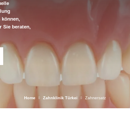
elle
dlung
n können,
 Sie beraten,
Home
Zahnklinik Türkei
Zahnersatz